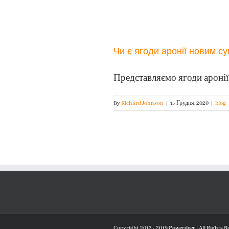
Чи є ягоди аронії новим с
Представляємо ягоди аронії.
By
Richard Johnson
|
17 Грудня, 2020
|
blog
Copyright 2012 - 2019 Powerdeer | All Rights Re