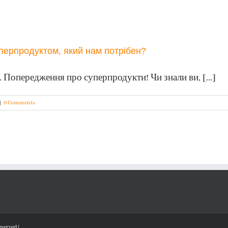
уперпродуктом, який нам потрібен?
 Попередження про суперпродукти! Чи знали ви, [...]
|
0 Comments
served |