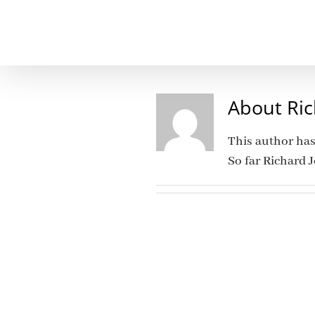
Skip
to
content
About
Ri
This author has 
So far Richard 