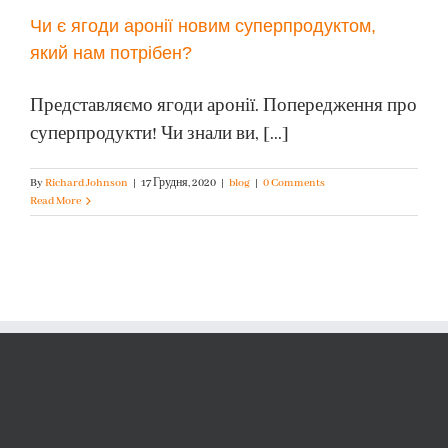
Чи є ягоди аронії новим суперпродуктом,
який нам потрібен?
Представляємо ягоди аронії. Попередження про
суперпродукти! Чи знали ви, [...]
By
Richard Johnson
|
17 Грудня, 2020
|
blog
|
0 Comments
Read More