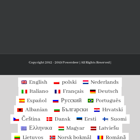
Copyright 2012 - 2019 Powerdeer | All Rights Reserved |
English
polski
Nederlands
Italiano
Français
Deutsch
Español
Русский
Português
Albanian
Български
Hrvatski
Čeština
Dansk
Eesti
Suomi
Ελληνικα
Magyar
Latviešu
Lietuvos
Norsk bokmål
Română