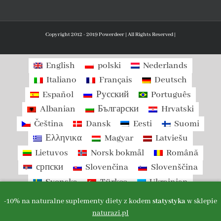
Copyright 2012 - 2019 Powerdeer | All Rights Reserved |
English
polski
Nederlands
Italiano
Français
Deutsch
Español
Русский
Português
Albanian
Български
Hrvatski
Čeština
Dansk
Eesti
Suomi
Ελληνικα
Magyar
Latviešu
Lietuvos
Norsk bokmål
Română
српски
Slovenčina
Slovenščina
Svenska
Türkçe
Ukrainian
-10% na naturalne suplementy diety z kodem
statystyka
w sklepie
naturazi.pl