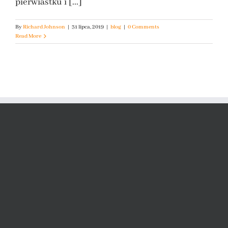
pierwiastku i [...]
By
Richard Johnson
|
31 lipca, 2019
|
blog
|
0 Comments
Read More