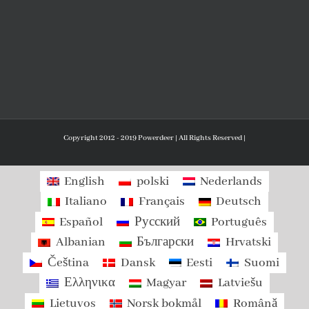
Copyright 2012 - 2019 Powerdeer | All Rights Reserved |
English
polski
Nederlands
Italiano
Français
Deutsch
Español
Русский
Português
Albanian
Български
Hrvatski
Čeština
Dansk
Eesti
Suomi
Ελληνικα
Magyar
Latviešu
Lietuvos
Norsk bokmål
Română