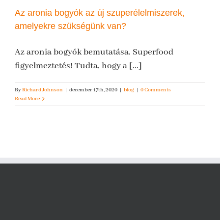
Az aronia bogyók az új szuperélelmiszerek,
amelyekre szükségünk van?
Az aronia bogyók bemutatása. Superfood
figyelmeztetés! Tudta, hogy a [...]
By
Richard Johnson
|
december 17th, 2020
|
blog
|
0 Comments
Read More