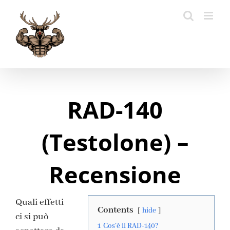
Skip
to
content
RAD-140
(Testolone) –
Recensione
Quali effetti
Contents
hide
ci si può
1
Cos’è il RAD-140?