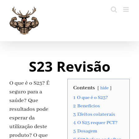
Skip
to
content
S23 Revisão
O que é o S23? É
Contents
hide
seguro para a
1
O que é o S23?
saúde? Que
2
Benefícios
resultados pode
3
Efeitos colaterais
esperar da
4
O S23 requer PCT?
utilização deste
5
Dosagem
produto? O que