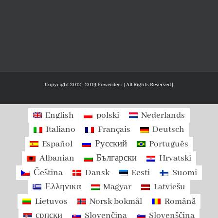
Copyright 2012 - 2019 Powerdeer | All Rights Reserved |
English
polski
Nederlands
Italiano
Français
Deutsch
Español
Русский
Português
Albanian
Български
Hrvatski
Čeština
Dansk
Eesti
Suomi
Ελληνικα
Magyar
Latviešu
Lietuvos
Norsk bokmål
Română
српски
Slovenčina
Slovenščina