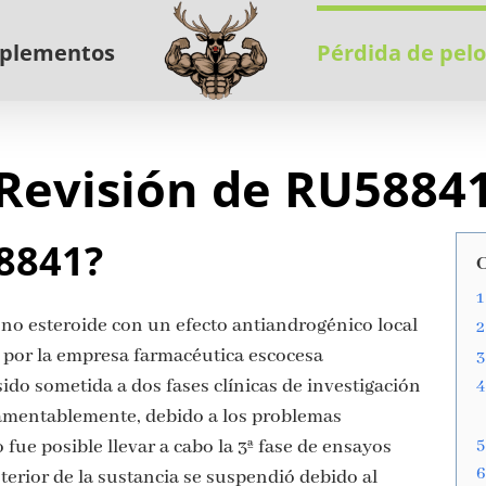
plementos
Pérdida de pelo
Revisión de RU5884
8841?
C
1
no esteroide con un efecto antiandrogénico local
2
 por la empresa farmacéutica escocesa
3
ido sometida a dos fases clínicas de investigación
4
Lamentablemente, debido a los problemas
5
 fue posible llevar a cabo la 3ª fase de ensayos
6
sterior de la sustancia se suspendió debido al