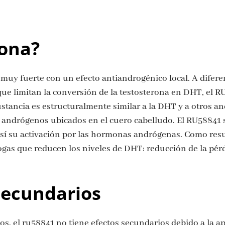
ona?
muy fuerte con un efecto antiandrogénico local. A difere
 que limitan la conversión de la testosterona en DHT, el RU
stancia es estructuralmente similar a la DHT y a otros an
de andrógenos ubicados en el cuero cabelludo. El RU58841
así su activación por las hormonas andrógenas. Como resu
rogas que reducen los niveles de DHT: reducción de la pérd
secundarios
os, el ru58841 no tiene efectos secundarios debido a la ap