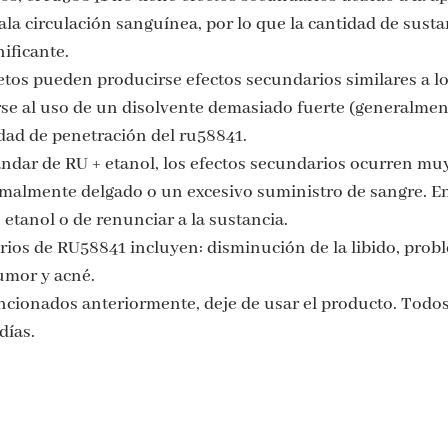
la circulación sanguínea, por lo que la cantidad de susta
ificante.
tos pueden producirse efectos secundarios similares a los 
erse al uso de un disolvente demasiado fuerte (generalm
dad de penetración del ru58841.
tándar de RU + etanol, los efectos secundarios ocurren m
almente delgado o un excesivo suministro de sangre. En e
tanol o de renunciar a la sustancia.
rios de RU58841 incluyen: disminución de la libido, probl
umor y acné.
cionados anteriormente, deje de usar el producto. Todos
días.