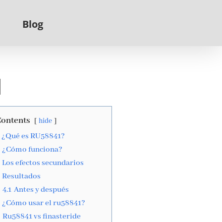
Blog
1
ontents
hide
¿Qué es RU58841?
¿Cómo funciona?
Los efectos secundarios
Resultados
4.1
Antes y después
¿Cómo usar el ru58841?
Ru58841 vs finasteride